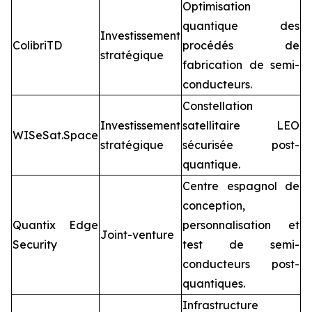
Optimisation
quantique des
Investissement
ColibriTD
procédés de
stratégique
fabrication de semi-
conducteurs.
Constellation
Investissement
satellitaire LEO
WISeSat.Space
stratégique
sécurisée post-
quantique.
Centre espagnol de
conception,
Quantix Edge
personnalisation et
Joint-venture
Security
test de semi-
conducteurs post-
quantiques.
Infrastructure