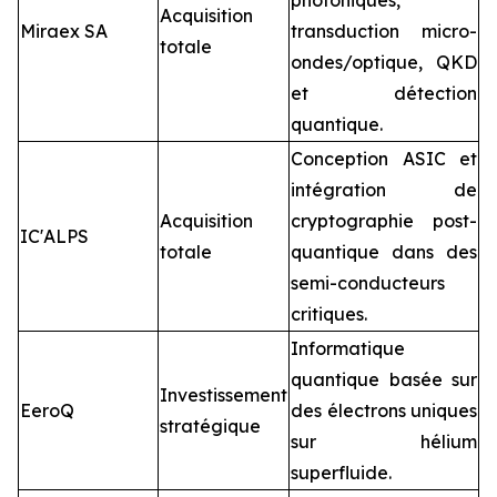
photoniques,
Acquisition
Miraex SA
transduction micro-
totale
ondes/optique, QKD
et détection
quantique.
Conception ASIC et
intégration de
Acquisition
cryptographie post-
IC'ALPS
totale
quantique dans des
semi-conducteurs
critiques.
Informatique
quantique basée sur
Investissement
EeroQ
des électrons uniques
stratégique
sur hélium
superfluide.